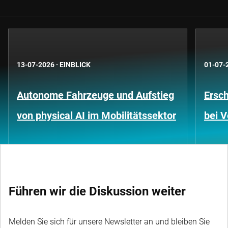
13-07-2026
·
EINBLICK
01-07-
Autonome Fahrzeuge und Aufstieg
Ersc
von physical AI im Mobilitätssektor
bei 
Führen wir die Diskussion weiter
Melden Sie sich für unsere Newsletter an und bleiben Sie