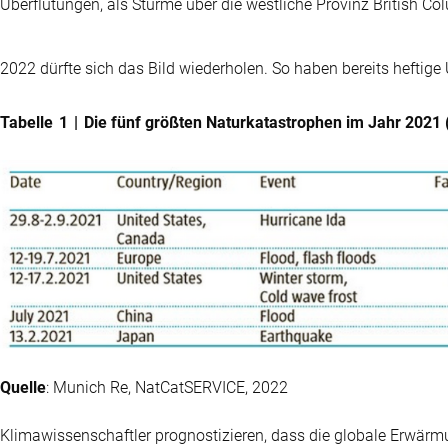
Überflutungen, als Stürme über die westliche Provinz British C
2022 dürfte sich das Bild wiederholen. So haben bereits heftig
Tabelle 1 | Die fünf größten Naturkatastrophen im Jahr 202
Quelle
: Munich Re, NatCatSERVICE, 2022
Klimawissenschaftler prognostizieren, dass die globale Erwär