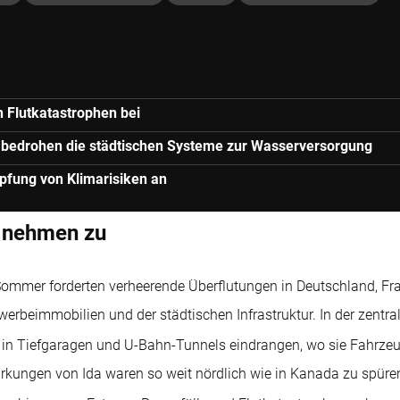
n Flutkatastrophen bei
en bedrohen die städtischen Systeme zur Wasserversorgung
pfung von Klimarisiken an
n nehmen zu
m Sommer forderten verheerende Überflutungen in Deutschland, 
beimmobilien und der städtischen Infrastruktur. In der zentra
 in Tiefgaragen und U-Bahn-Tunnels eindrangen, wo sie Fahrzeug
irkungen von Ida waren so weit nördlich wie in Kanada zu spüre