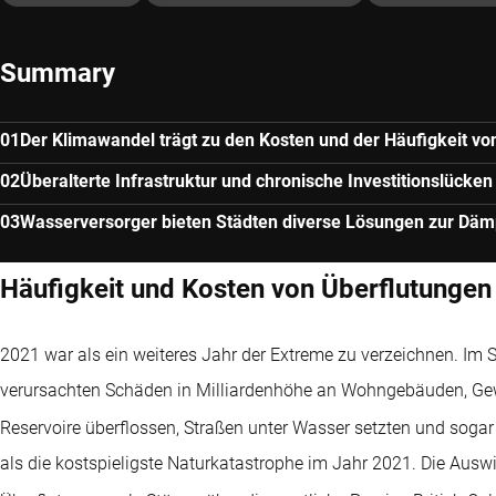
Summary
Der Klimawandel trägt zu den Kosten und der Häufigkeit vo
Überalterte Infrastruktur und chronische Investitionslück
Wasserversorger bieten Städten diverse Lösungen zur Däm
Häufigkeit und Kosten von Überflutunge
2021 war als ein weiteres Jahr der Extreme zu verzeichnen. I
verursachten Schäden in Milliardenhöhe an Wohngebäuden, Gewer
Reservoire überflossen, Straßen unter Wasser setzten und sogar
als die kostspieligste Naturkatastrophe im Jahr 2021. Die Ausw