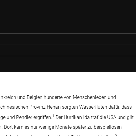
Frankreich und Belgien hunderte von Menschenleben und
lchinesischen Provinz Henan sorgten Wasserfluten dafür, dass
1
e und Pendler ergriffen.
Der Hurrikan Ida traf die USA und gilt
n. Dort kam es nur wenige Monate später zu beispiellosen
2