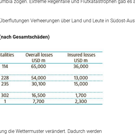
olumbia zogen. Extreme Regenfälle und Flutkatastrophen gab es a
e Überflutungen Verheerungen über Land und Leute in Südost-Aust
1 (nach Gesamtschäden)
mung die Wettermuster verändert. Dadurch werden