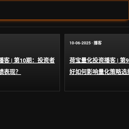
10-06-2025
·
播客
客 | 第10期：投资者
荷宝量化投资播客 | 第
绩表现？
好如何影响量化策略选