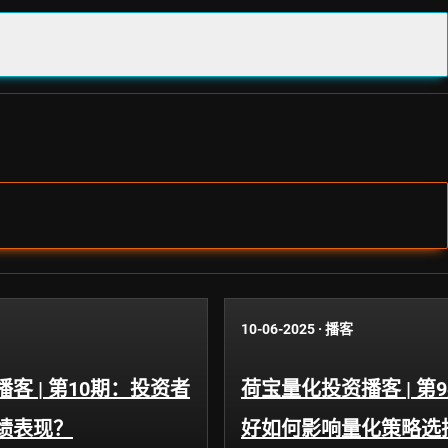
10-06-2025
·
播客
客 | 第10期：投资者
荷宝量化投资播客 | 第
绩表现？
好如何影响量化策略选