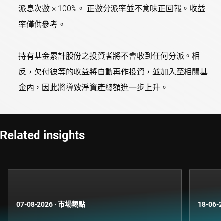
派息次數 × 100%。 正數分派率並不意味正回報。收益
率僅供參考。
持有基金累計股份之投資者將不會收到任何分派。相
反，欠付彼等的收益將自動再作投資，並加入至相關基
金內，因此將導致淨資產總額進一步上升。
Related insights
07-08-2026
·
市場觀點
18-06-