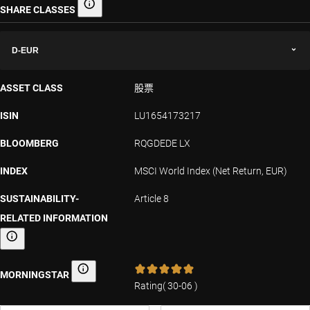
SHARE CLASSES
Share classes
D-EUR
ASSET CLASS
股票
ISIN
LU1654173217
BLOOMBERG
RQGDEDE LX
INDEX
MSCI World Index (Net Return, EUR)
SUSTAINABILITY-
Article 8
RELATED INFORMATION
Sustainability-related information
MORNINGSTAR
Morningstar
Rating
(
30-06
)