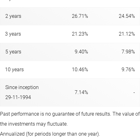
2 years
26.71%
24.54%
3 years
21.23%
21.12%
5 years
9.40%
7.98%
10 years
10.46%
9.76%
Since inception
7.14%
-
29-11-1994
Past performance is no guarantee of future results. The value of
the investments may fluctuate.
Annualized (for periods longer than one year).