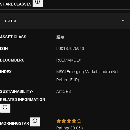
SHARE CLASSES
Share classes
D-EUR
ASSET CLASS
股票
ISIN
LU0187076913
BLOOMBERG
ROEMMKE LX
INDEX
MSCI Emerging Markets Index (Net
Return, EUR)
SUSTAINABILITY-
Article 8
RELATED INFORMATION
Sustainability-related information
MORNINGSTAR
Morningstar
Rating
(
30-06
)