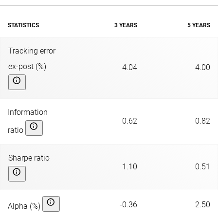
STATISTICS
3 YEARS
5 YEARS
Tracking error
ex-post (%)
4.04
4.00
Information
0.62
0.82
ratio
Sharpe ratio
1.10
0.51
-0.36
2.50
Alpha (%)