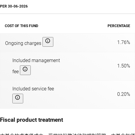
PER
30-06-2026
COST OF THIS FUND
PERCENTAGE
1.76%
Ongoing charges
Included management
1.50%
fee
Included service fee
0.20%
Fiscal product treatment