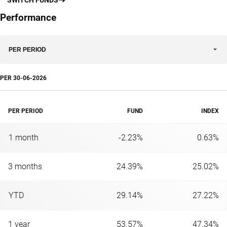
Performance
PER PERIOD
PER
30-06-2026
PER PERIOD
FUND
INDEX
1 month
-2.23%
0.63%
3 months
24.39%
25.02%
YTD
29.14%
27.22%
1 year
53.57%
47.34%