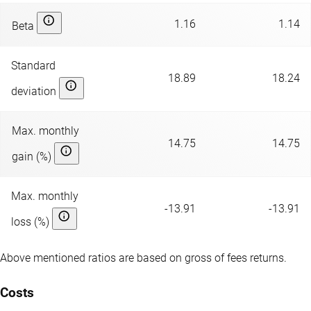
1.16
1.14
Beta
Standard
18.89
18.24
deviation
Max. monthly
14.75
14.75
gain (%)
Max. monthly
-13.91
-13.91
loss (%)
Above mentioned ratios are based on gross of fees returns.
Costs