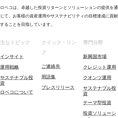
ロベコは、卓越した投資リターンとソリューションの提供を通
じて、お客様の資産運用やサステナビリティの目標達成に貢献
することを目指しています。
主なトピック
クイック・リン
専門分野
ク
インサイト
新興国市場
ご連絡先
運用戦略
クレジット運用
用語集
サステナブル投
クオンツ運用
資
プレスリリース
サステナブル投
ロベコについて
資
テーマ型投資
投資ソリューシ