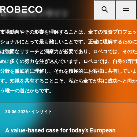
ロベコのインサイト
市場動向やその影響を理解することは、全ての投資プロフェッ
ショナルにとって最も難しいことです。正確に理解するために
は強固なリサーチと洞察力が必要であり、ロベコでは、そのた
めに多くの努力を注ぎ込んでいます。ロベコでは、自身の専門
分野を徹底的に理解し、それを積極的にお客様に共有していま
す。知識を共有することこそ、私たち全てが共に成功へと向か
う唯一の道だからです。
30-06-2026
·
インサイト
A value-based case for today's European