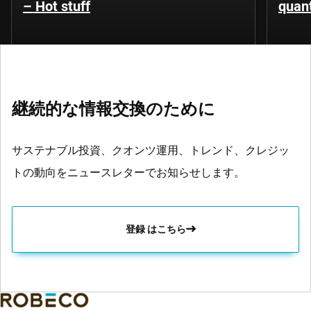
– Hot stuff
quant
継続的な情報交換のために
サステナブル投資、クオンツ運用、トレンド、クレジッ
トの動向をニュースレターでお知らせします。
登録 はこちら