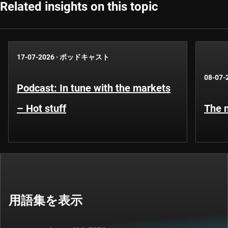
Related insights on this topic
17-07-2026
·
ポッドキャスト
08-07-
Podcast: In tune with the markets
– Hot stuff
The n
用語集を表示