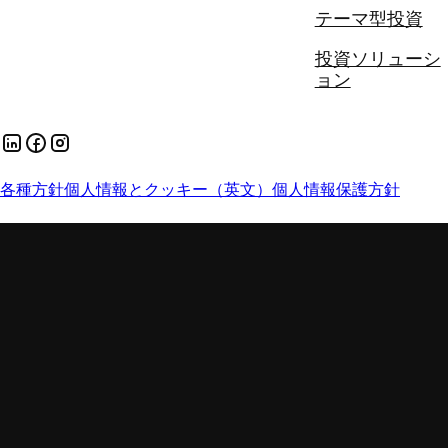
テーマ型投資
投資ソリューシ
ョン
各種方針
個人情報とクッキー（英文）
個人情報保護方針
手数料とリスク
勧誘方針
スチュワードシップ・コードへの対応方針
証券取引等監視委員会 (情報受付)
苦情処理措置について
お客様本位の業務運営に関する方針