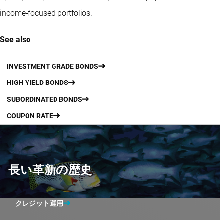
income-focused portfolios.
See also
INVESTMENT GRADE BONDS
HIGH YIELD BONDS
SUBORDINATED BONDS
COUPON RATE
長い革新の歴史
クレジット運用