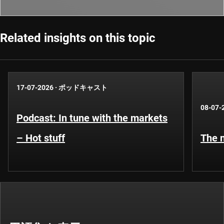
Related insights on this topic
17-07-2026
·
ポッドキャスト
08-07-
Podcast: In tune with the markets
– Hot stuff
The n