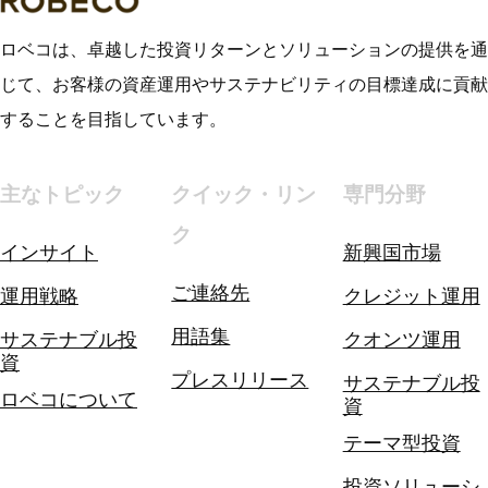
ロベコは、卓越した投資リターンとソリューションの提供を通
じて、お客様の資産運用やサステナビリティの目標達成に貢献
することを目指しています。
主なトピック
クイック・リン
専門分野
ク
インサイト
新興国市場
ご連絡先
運用戦略
クレジット運用
用語集
サステナブル投
クオンツ運用
資
プレスリリース
サステナブル投
ロベコについて
資
テーマ型投資
投資ソリューシ