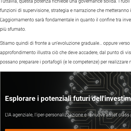
Tuttavia, questa potenza richiede una governance solida. I ruo
funzioni di supervisione, strategia e narrazione che metteranno in p
L'aggiornamento sarà fondamentale in quanto il confine tra inv
più sfumato.
Stiamo quindi di fronte a un’evoluzione graduale… oppure vers
approfondimento illustra ciò che deve accadere, dal punto di vista
possano preparare i portafogli (e le competenze) per realizzare mo
Esplorare i potenziali futuri dell'investi
L'IA agenziale, l'iper-personalizzazione e le nuove asset class 