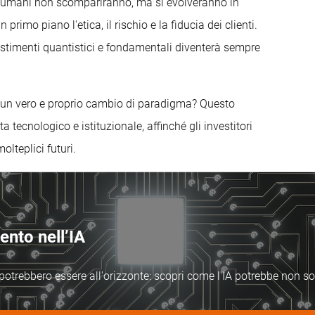
li umani non scompariranno, ma si evolveranno in
rimo piano l'etica, il rischio e la fiducia dei clienti.
estimenti quantistici e fondamentali diventerà sempre
o un vero e proprio cambio di paradigma? Questo
 tecnologico e istituzionale, affinché gli investitori
lteplici futuri.
mento nell’IA
potrebbero essere all'orizzonte: scopri come l'IA potrebbe non solo