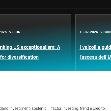
2026
·
VISIONE
13-07-2026
·
VISIO
nking US exceptionalism: A
I veicoli a gu
for diversification
l'ascesa dell’I
ano investimenti sostenibili, factor investing, trend e credito.