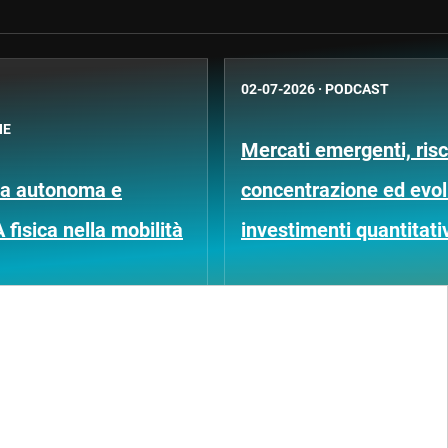
02-07-2026
·
PODCAST
NE
Mercati emergenti, risc
ida autonoma e
concentrazione ed evol
A fisica nella mobilità
investimenti quantitati