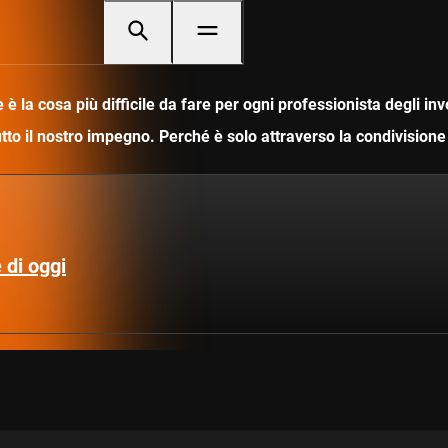
è la cosa più difficile da fare per ogni professionista degli i
utto il nostro impegno. Perché è solo attraverso la condivisio
 di oggi