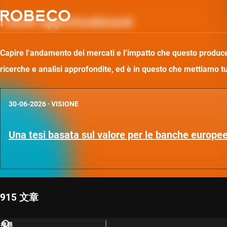
I nostri approfondimenti
Capire l’andamento dei mercati e l’impatto che questo produce 
ricerche e analisi approfondite, ed è in questo che mettiamo t
30-06-2026
·
VISIONE
Una tesi basata sul valore per le banche europee
915 文章
搜尋