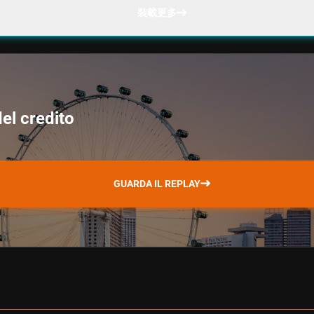
裝載更多
del credito
GUARDA IL REPLAY