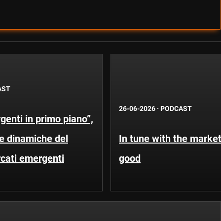
AST
26-06-2026
·
PODCAST
enti in primo piano”,
Le dinamiche del
In tune with the market
rcati emergenti
good