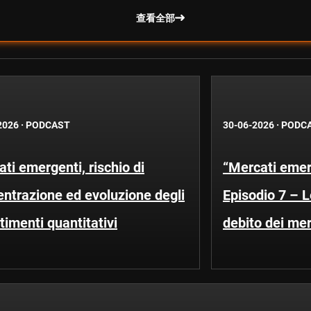
查看全部
2026
·
PODCAST
30-06-2026
·
PODC
ti emergenti, rischio di
“Mercati emerg
ntrazione ed evoluzione degli
Episodio 7 – 
timenti quantitativi
debito dei me