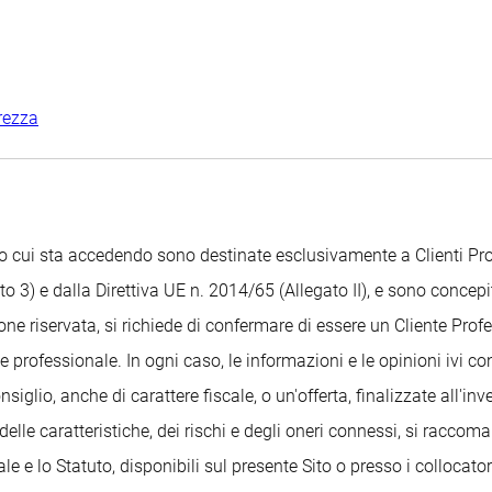
rezza
Sito cui sta accedendo sono destinate esclusivamente a Clienti 
o 3) e dalla Direttiva UE n. 2014/65 (Allegato II), e sono concepit
ione riservata, si richiede di confermare di essere un Cliente Pr
 professionale. In ogni caso, le informazioni e le opinioni ivi c
glio, anche di carattere fiscale, o un'offerta, finalizzate all'i
delle caratteristiche, dei rischi e degli oneri connessi, si raccom
 e lo Statuto, disponibili sul presente Sito o presso i collocatori