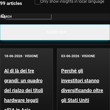
Only show insights in local language
99 articles
SEARCH
FILTERS (0)
18-06-2026
·
VISIONE
03-06-2026
·
VISIONE
Al di là dei tre
Perché gli
grandi: un quadro
investitori stanno
del rialzo dei titoli
diversificando oltre
hardware legati
gli Stati Uniti