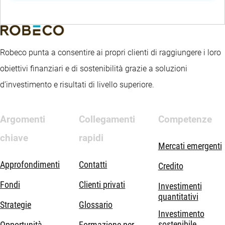
Robeco punta a consentire ai propri clienti di raggiungere i loro
obiettivi finanziari e di sostenibilità grazie a soluzioni
d’investimento e risultati di livello superiore.
Argomenti
Collegamenti
Competenze
chiave
rapidi
Mercati emergenti
Approfondimenti
Contatti
Credito
Fondi
Clienti privati
Investimenti
quantitativi
Strategie
Glossario
Investimento
sostenibile
Opportunità
Formazione per