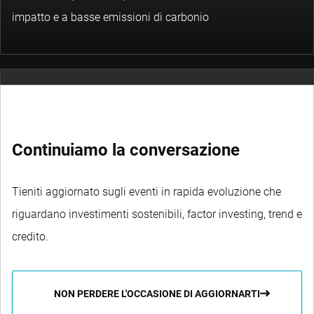
impatto e a basse emissioni di carbonio
Aggregate Fixed Income
Continuiamo la conversazione
Una strategia obbligazionaria fondamentale gestita
attivamente che applica un approccio contrarian
Tieniti aggiornato sugli eventi in rapida evoluzione che
riguardano investimenti sostenibili, factor investing, trend e
credito.
NON PERDERE L'OCCASIONE DI AGGIORNARTI