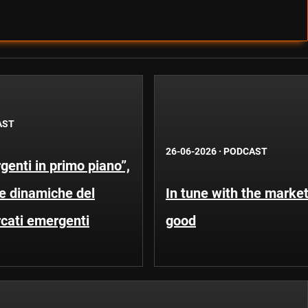
AST
26-06-2026
·
PODCAST
enti in primo piano”,
Le dinamiche del
In tune with the market
rcati emergenti
good