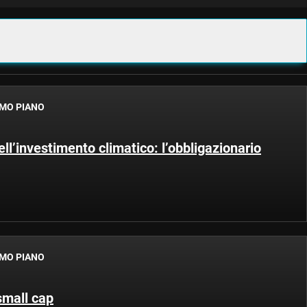
RIMO PIANO
ell’investimento climatico: l’obbligazionario
RIMO PIANO
 small cap