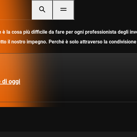
è la cosa più difficile da fare per ogni professionista degli i
utto il nostro impegno. Perché è solo attraverso la condivisio
 di oggi