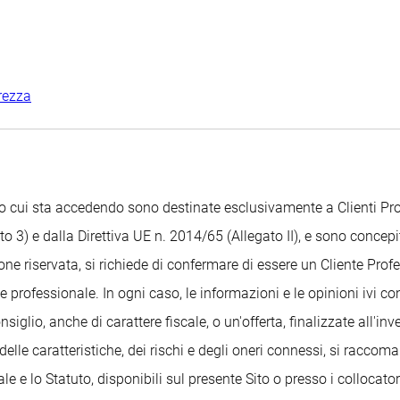
rezza
Sito cui sta accedendo sono destinate esclusivamente a Clienti 
o 3) e dalla Direttiva UE n. 2014/65 (Allegato II), e sono concepit
ione riservata, si richiede di confermare di essere un Cliente Pr
 professionale. In ogni caso, le informazioni e le opinioni ivi c
glio, anche di carattere fiscale, o un'offerta, finalizzate all'i
delle caratteristiche, dei rischi e degli oneri connessi, si raccom
 e lo Statuto, disponibili sul presente Sito o presso i collocatori