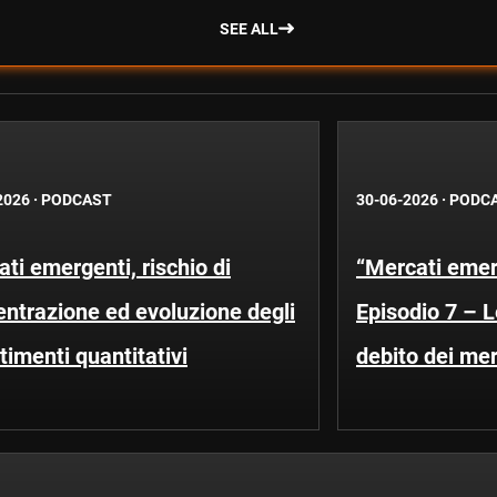
SEE ALL
2026
·
PODCAST
30-06-2026
·
PODC
ti emergenti, rischio di
“Mercati emerg
ntrazione ed evoluzione degli
Episodio 7 – 
timenti quantitativi
debito dei me