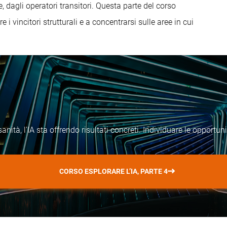
 dagli operatori transitori. Questa parte del corso
re i vincitori strutturali e a concentrarsi sulle aree in cui
anità, l'IA sta offrendo risultati concreti. Individuare le opportu
CORSO ESPLORARE L’IA, PARTE 4