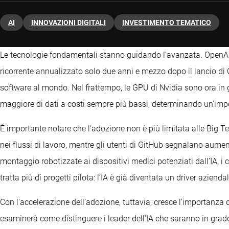
AI
INNOVAZIONI DIGITALI
INVESTIMENTO TEMATICO
Le tecnologie fondamentali stanno guidando l’avanzata. OpenAI ha
ricorrente annualizzato solo due anni e mezzo dopo il lancio di Ch
software al mondo. Nel frattempo, le GPU di Nvidia sono ora in
maggiore di dati a costi sempre più bassi, determinando un'impen
È importante notare che l'adozione non è più limitata alle Big T
nei flussi di lavoro, mentre gli utenti di GitHub segnalano aument
montaggio robotizzate ai dispositivi medici potenziati dall’IA, i 
tratta più di progetti pilota: l’IA è già diventata un driver aziendal
Con l'accelerazione dell’adozione, tuttavia, cresce l’importanza
esaminerà come distinguere i leader dell'IA che saranno in grado