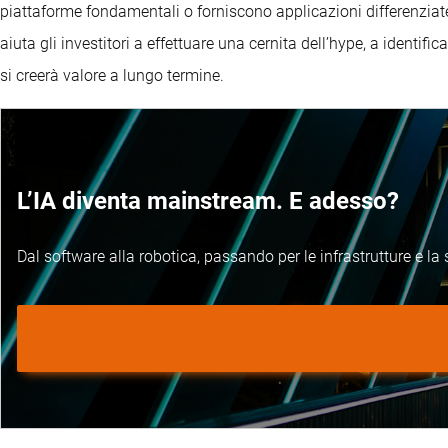
piattaforme fondamentali o forniscono applicazioni differenziate,
aiuta gli investitori a effettuare una cernita dell’hype, a identifica
si creerà valore a lungo termine.
L’IA diventa mainstream. E adesso?
Dal software alla robotica, passando per le infrastrutture e la s