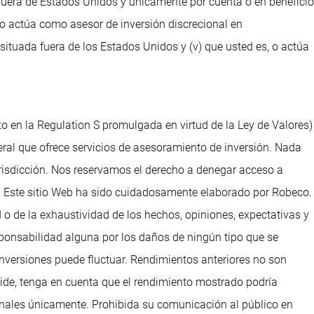
e fuera de Estados Unidos y únicamente por cuenta o en beneficio
, o actúa como asesor de inversión discrecional en
situada fuera de los Estados Unidos y (v) que usted es, o actúa
to en la Regulation S promulgada en virtud de la Ley de Valores)
ral que ofrece servicios de asesoramiento de inversión. Nada
urisdicción. Nos reservamos el derecho a denegar acceso a
dos. Este sitio Web ha sido cuidadosamente elaborado por Robeco.
 o de la exhaustividad de los hechos, opiniones, expectativas y
ponsabilidad alguna por los daños de ningún tipo que se
 inversiones puede fluctuar. Rendimientos anteriores no son
reside, tenga en cuenta que el rendimiento mostrado podría
sionales únicamente. Prohibida su comunicación al público en