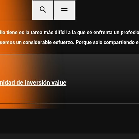
 tiene es la tarea más difícil a la que se enfrenta un profesi
ediquemos un considerable esfuerzo. Porque solo compartiendo
nidad de inversión value