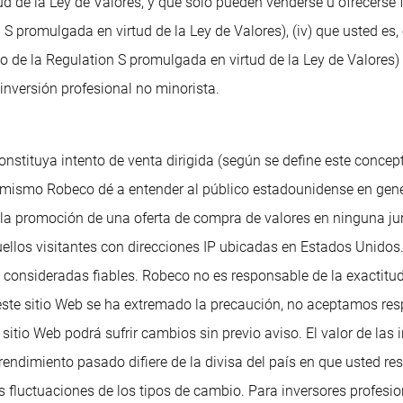
tud de la Ley de Valores, y que solo pueden venderse u ofrecers
S promulgada en virtud de la Ley de Valores), (iv) que usted es
 de la Regulation S promulgada en virtud de la Ley de Valores) 
inversión profesional no minorista.
onstituya intento de venta dirigida (según se define este concep
 mismo Robeco dé a entender al público estadounidense en gene
o la promoción de una oferta de compra de valores en ninguna j
, aquellos visitantes con direcciones IP ubicadas en Estados Uni
 consideradas fiables. Robeco no es responsable de la exactitud
este sitio Web se ha extremado la precaución, no aceptamos res
sitio Web podrá sufrir cambios sin previo aviso. El valor de las
l rendimiento pasado difiere de la divisa del país en que usted 
las fluctuaciones de los tipos de cambio. Para inversores profe