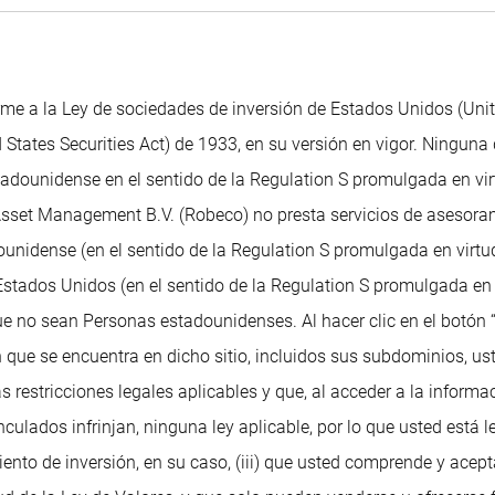
me a la Ley de sociedades de inversión de Estados Unidos (Uni
 States Securities Act) de 1933, en su versión en vigor. Ninguna 
dounidense en el sentido de la Regulation S promulgada en virtu
 Asset Management B.V. (Robeco) no presta servicios de asesoram
unidense (en el sentido de la Regulation S promulgada en virtud
tados Unidos (en el sentido de la Regulation S promulgada en v
ue no sean Personas estadounidenses. Al hacer clic en el botón 
 que se encuentra en dicho sitio, incluidos sus subdominios, ust
as restricciones legales aplicables y que, al acceder a la informa
ulados infrinjan, ninguna ley aplicable, por lo que usted está 
ento de inversión, en su caso, (iii) que usted comprende y acep