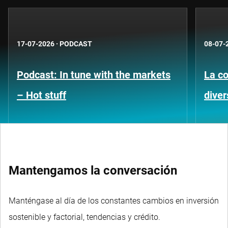
17-07-2026
·
PODCAST
08-07-
Podcast: In tune with the markets
La co
– Hot stuff
diver
Mantengamos la conversación
Manténgase al día de los constantes cambios en inversión
sostenible y factorial, tendencias y crédito.