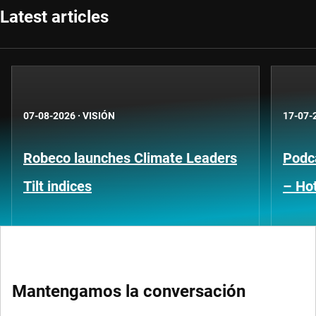
Latest articles
07-08-2026
·
VISIÓN
17-07-
Robeco launches Climate Leaders
Podca
Tilt indices
– Hot
Mantengamos la conversación