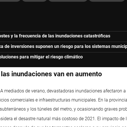
stes y la frecuencia de las inundaciones catastróficas
nica de inversiones suponen un riesgo para los sistemas munic
luciones para mitigar el riesgo climático
r las inundaciones van en aumento
. A mediados de verano, devastadoras inundaciones afectaron a 
cios comerciales e infraestructuras municipales. En la provinci
subterráneos y los túneles del metro, y ocasionando graves prob
sidera el desastre natural más costoso de 2021. El impacto de 