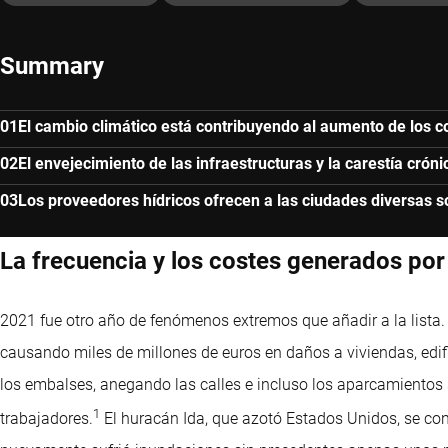
Summary
El cambio climático está contribuyendo al aumento de los co
El envejecimiento de las infraestructuras y la carestía cró
Los proveedores hídricos ofrecen a las ciudades diversas so
La frecuencia y los costes generados po
2021 fue otro año de fenómenos extremos que añadir a la lista
causando miles de millones de euros en daños a viviendas, edifi
los embalses, anegando las calles e incluso los aparcamientos 
1
trabajadores.
El huracán Ida, que azotó Estados Unidos, se con