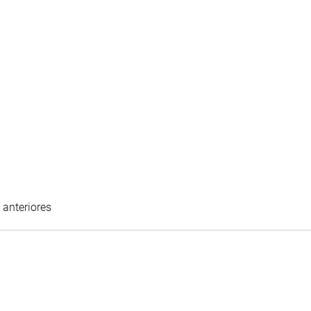
Dieter Küffer, CFA®
 anteriores