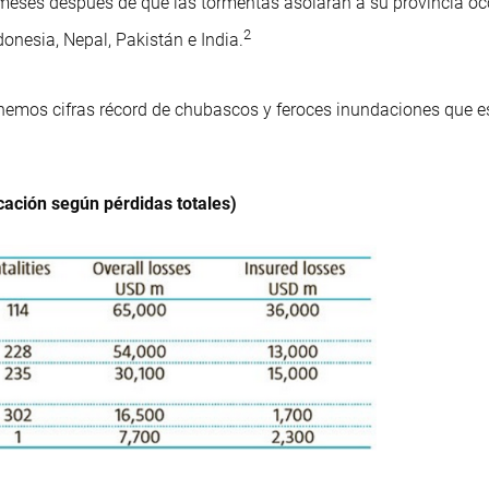
eses después de que las tormentas asolaran a su provincia occ
2
nesia, Nepal, Pakistán e India.
tenemos cifras récord de chubascos y feroces inundaciones que 
icación según pérdidas totales)