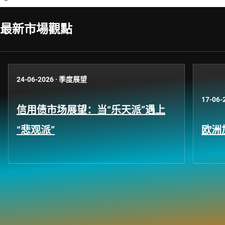
最新市場觀點
24-06-2026
·
季度展望
17-06-
信用债市场展望：当“乐天派”遇上
“悲观派”
欧洲