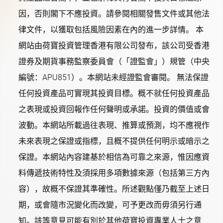
因，否則閣下不應投資。請參閱相關發售文件或其他法
律文件，以獲取包括風險因素在內的進一步詳情。 本
網站由荷寶投資管理香港有限公司發布，該公司受香港
證券及期貨事務監察委員會（「證監會」）規管（中央
編號：APU851）。本網站未經證監會審閱。 無法保證
任何投資產品可實現其投資目標。概不就任何投資產品
之表現或投資回報作任何聲明或承諾。投資的價值或會
波動。本網站所載過往表現、推算或預測，均不應視作
未來表現之保證或指標，且概不提供任何明示或暗示之
保證。本網站內容建基於相信為可靠之來源，惟因應資
料傳遞技術特性及須採用多項數據來源（包括第三方內
容），故概不保證其準確性。所述觀點僅乃截至上述日
期，或會隨市況變化而改變，可予更改而毋須另行通
知。該等意見可能有別於其他荷寶投資專業人士之意