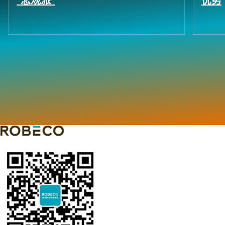
“悲观派”
优势