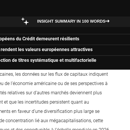
INSIGHT SUMMARY IN 100 WORDS
ropéens du Crédit demeurent résilients
s rendent les valeurs européennes attractives
ction de titres systématique et multifactorielle
aines, les données sur les flux de capitaux indiquent
veu de l’économie américaine ou de ses perspectives à
tés relatives sur d’autres marchés deviennent plus
nt et que les incertitudes persistent quant au
ments en faveur d’une diversification plus large se
de concentration lié aux mégacapitalisations, cette
sques et des opportunités à l’échelle mondiale en 2026.