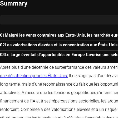
Summary
Malgré les vents contraires aux États-Unis, les marchés eu
Les valorisations élevées et la concentration aux États-Uni
Le large éventail d’opportunités en Europe favorise une séle
Après plus d’une décennie de surperformance des valeurs améric
une désaffection pour les États-Unis.
Il ne s’agit pas d’un désa
long terme, mais d’une reconnaissance du fait que les opportuni
attractives. À mesure que les tensions géopolitiques s’intensifie
financement de l’IA et à ses répercussions sectorielles, les argu
renforcent. Combinée à des valorisations élevées et à un risque 
situation pousse les investisseurs à réévaluer l’ensemble des ri