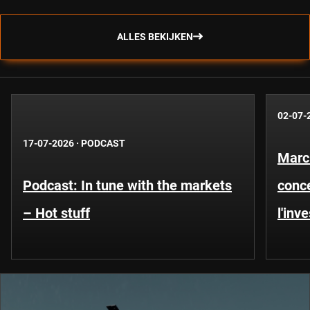
ALLES BEKIJKEN
02-07-
17-07-2026
·
PODCAST
Marc
Podcast: In tune with the markets
conce
– Hot stuff
l'inv