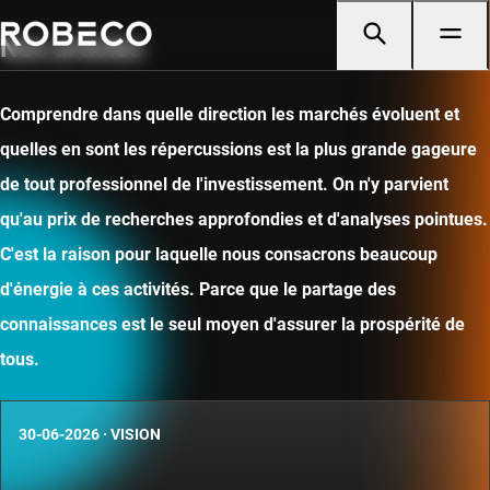
Nos articles
Comprendre dans quelle direction les marchés évoluent et
quelles en sont les répercussions est la plus grande gageure
de tout professionnel de l'investissement. On n'y parvient
qu'au prix de recherches approfondies et d'analyses pointues.
C'est la raison pour laquelle nous consacrons beaucoup
d'énergie à ces activités. Parce que le partage des
connaissances est le seul moyen d'assurer la prospérité de
tous.
30-06-2026
·
VISION