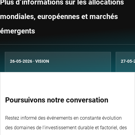
Plus d’informations sur les allocations
mondiales, européennes et marchés
émergents
26-05-2026
·
VISION
27-05-
Trois façons d'investir
Marc
mondialement au-delà des États-
oppor
Poursuivons notre conversation
Unis
Unis
Restez informé des événements en constante évolution
des domaines de l'investissement durable et factoriel, des