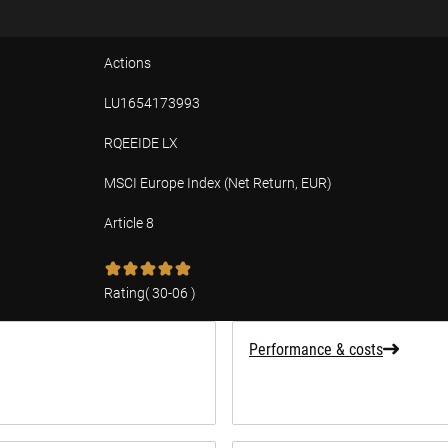
Actions
LU1654173993
RQEEIDE LX
MSCI Europe Index (Net Return, EUR)
Article 8
tion
Rating
(
30-06
)
Performance & costs