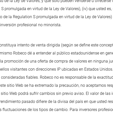
tud de la Ley de Valores, y que solo pueden venderse u ofrecers
S promulgada en virtud de la Ley de Valores), (iv) que usted es
 de la Regulation S promulgada en virtud de la Ley de Valores) 
inversión profesional no minorista.
onstituya intento de venta dirigida (según se define este concep
 mismo Robeco dé a entender al público estadounidense en gene
o la promoción de una oferta de compra de valores en ninguna j
, aquellos visitantes con direcciones IP ubicadas en Estados Uni
 consideradas fiables. Robeco no es responsable de la exactitud
este sitio Web se ha extremado la precaución, no aceptamos res
sitio Web podrá sufrir cambios sin previo aviso. El valor de las
l rendimiento pasado difiere de la divisa del país en que usted 
las fluctuaciones de los tipos de cambio. Para inversores profe