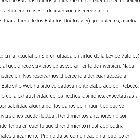
e fuera de Estados Unidos y únicamente por cuenta o en beneficio
, o actúa como asesor de inversión discrecional en
situada fuera de los Estados Unidos y (v) que usted es, o actúa
to en la Regulation S promulgada en virtud de la Ley de Valores)
ral que ofrece servicios de asesoramiento de inversión. Nada
urisdicción. Nos reservamos el derecho a denegar acceso a
dos. Este sitio Web ha sido cuidadosamente elaborado por Robeco.
 o de la exhaustividad de los hechos, opiniones, expectativas y
ponsabilidad alguna por los daños de ningún tipo que se
 inversiones puede fluctuar. Rendimientos anteriores no son
reside, tenga en cuenta que el rendimiento mostrado podría
sionales únicamente. Prohibida su comunicación al público en