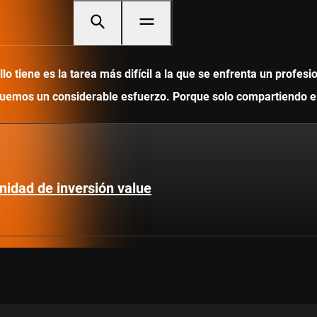
 tiene es la tarea más difícil a la que se enfrenta un profesi
ediquemos un considerable esfuerzo. Porque solo compartiendo
nidad de inversión value