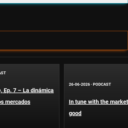
AST
26-06-2026
·
PODCAST
, Ep. 7 – La dinámica
os mercados
In tune with the market
good