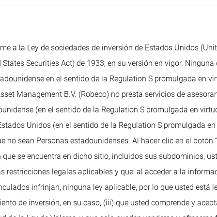
me a la Ley de sociedades de inversión de Estados Unidos (Uni
 States Securities Act) de 1933, en su versión en vigor. Ninguna 
dounidense en el sentido de la Regulation S promulgada en virtu
 Asset Management B.V. (Robeco) no presta servicios de asesoram
unidense (en el sentido de la Regulation S promulgada en virtud
tados Unidos (en el sentido de la Regulation S promulgada en v
ue no sean Personas estadounidenses. Al hacer clic en el botón 
 que se encuentra en dicho sitio, incluidos sus subdominios, ust
as restricciones legales aplicables y que, al acceder a la informa
ulados infrinjan, ninguna ley aplicable, por lo que usted está 
ento de inversión, en su caso, (iii) que usted comprende y acep