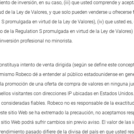
ento de inversión, en su caso, (iii) que usted comprende y acep
tud de la Ley de Valores, y que solo pueden venderse u ofrecers
S promulgada en virtud de la Ley de Valores), (iv) que usted es
 de la Regulation S promulgada en virtud de la Ley de Valores) 
inversión profesional no minorista.
onstituya intento de venta dirigida (según se define este concep
 mismo Robeco dé a entender al público estadounidense en gene
o la promoción de una oferta de compra de valores en ninguna j
, aquellos visitantes con direcciones IP ubicadas en Estados Uni
 consideradas fiables. Robeco no es responsable de la exactitud
este sitio Web se ha extremado la precaución, no aceptamos res
sitio Web podrá sufrir cambios sin previo aviso. El valor de las
l rendimiento pasado difiere de la divisa del país en que usted 