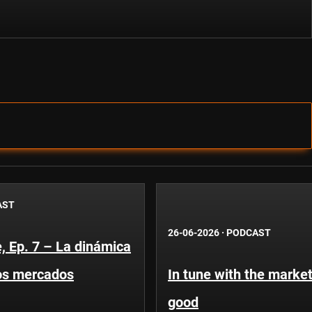
AST
26-06-2026
·
PODCAST
, Ep. 7 – La dinámica
os mercados
In tune with the market
good