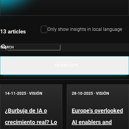
Only show insights in local language
13 articles
SEARCH
FILTERS (1)
14-11-2025
·
VISIÓN
28-10-2025
·
VISIÓN
¿Burbuja de IA o
Europe’s overlooked
crecimiento real? Lo
AI enablers and