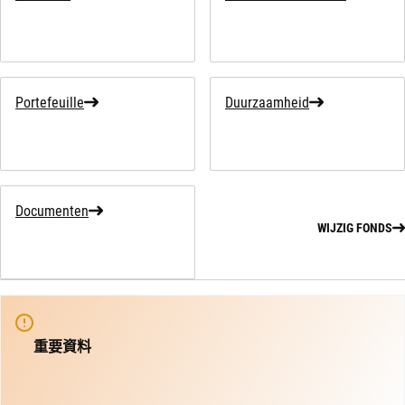
Portefeuille
Duurzaamheid
Documenten
WIJZIG FONDS
重要資料