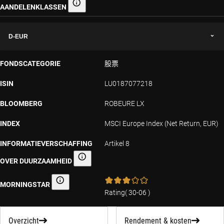
AANDELENKLASSEN
Aandelenklassen
D-EUR
FONDSCATEGORIE
股票
ISIN
LU0187077218
BLOOMBERG
ROBEURE LX
INDEX
MSCI Europe Index (Net Return, EUR)
INFORMATIEVERSCHAFFING
Artikel 8
OVER DUURZAAMHEID
Informatieverschaffing over duurzaamheid
MORNINGSTAR
Morningstar
Rating
(
30-06
)
Overzicht
Rendement & kosten