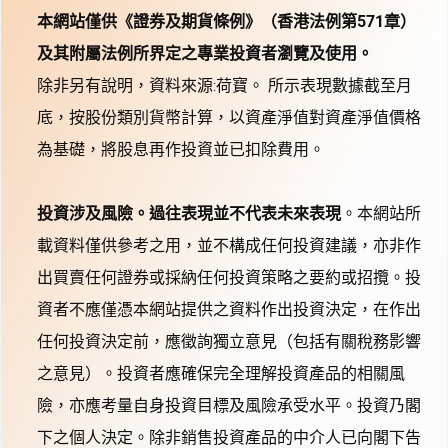
本網站僅供《證券及期貨條例》（香港法例第571章）
及其附屬法例所界定之專業投資者瀏覽及使用。
除非另有說明，資料來源:荷寶。 所示表現數據截至月
底，按股份類別貨幣計算，以資產淨值對資產淨值價格
為基礎，將股息再作投資並已扣除費用。
投資涉及風險。過往表現並不代表未來表現
。本網站所
載資料僅供參考之用，並不構成任何投資建議，亦非作
出買賣任何證券或採納任何投資策略之要約或招攬。投
資者不應僅憑本網站提供之資料作出投資決定，在作出
任何投資決定前，應徵詢獨立意見（包括有關稅務影響
之意見）。投資者應確保完全理解投資產品的相關風
險，亦應考量自身投資目標及風險承受水平。投資乃閣
下之個人決定。除非銷售投資產品的中介人已向閣下告