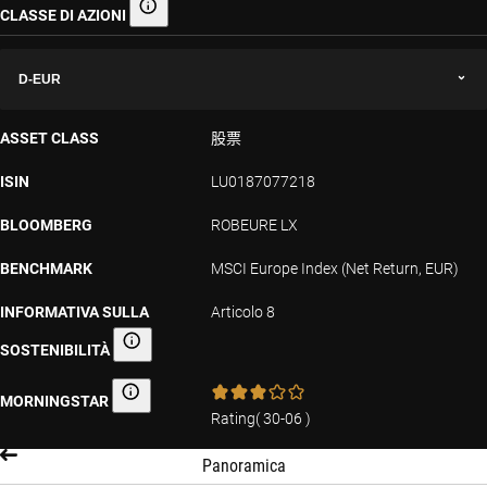
CLASSE DI AZIONI
Classe di azioni
D-EUR
ASSET CLASS
股票
ISIN
LU0187077218
BLOOMBERG
ROBEURE LX
BENCHMARK
MSCI Europe Index (Net Return, EUR)
INFORMATIVA SULLA
Articolo 8
SOSTENIBILITÀ
Informativa sulla sostenibilità
MORNINGSTAR
Morningstar
Rating
(
30-06
)
Panoramica