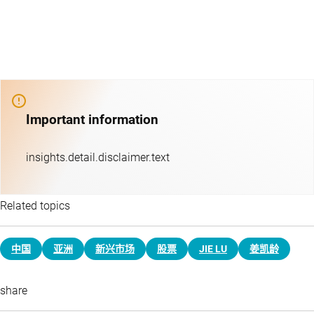
Important information
insights.detail.disclaimer.text
Related topics
中国
亚洲
新兴市场
股票
JIE LU
姜凯龄
share