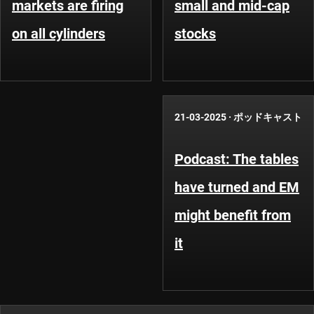
markets are firing
small and mid-cap
on all cylinders
stocks
21-03-2025
·
ポッドキャスト
Podcast: The tables
have turned and EM
might benefit from
it