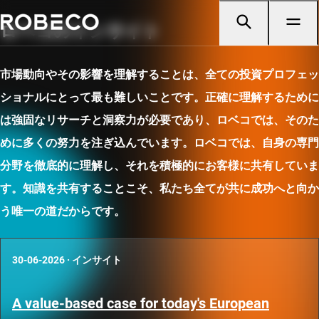
ロベコのインサイト
市場動向やその影響を理解することは、全ての投資プロフェッ
ショナルにとって最も難しいことです。正確に理解するために
は強固なリサーチと洞察力が必要であり、ロベコでは、そのた
めに多くの努力を注ぎ込んでいます。ロベコでは、自身の専門
分野を徹底的に理解し、それを積極的にお客様に共有していま
す。知識を共有することこそ、私たち全てが共に成功へと向か
う唯一の道だからです。
30-06-2026
·
インサイト
A value-based case for today's European