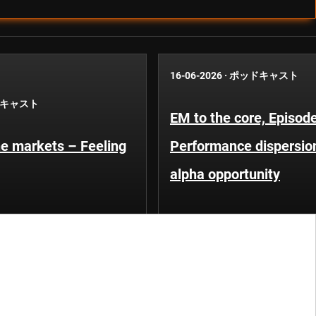
16-06-2026
·
ポッドキャスト
キャスト
EM to the core, Episod
he markets – Feeling
Performance dispersio
alpha opportunity