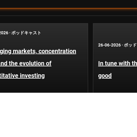
2026
·
ポッドキャスト
26-06-2026
·
ポッド
ging markets, concentration
and the evolution of
In tune with t
itative investing
good