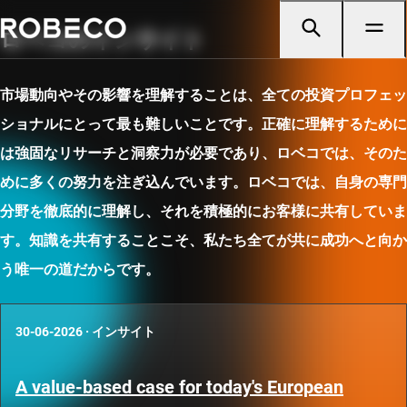
ロベコのインサイト
市場動向やその影響を理解することは、全ての投資プロフェッ
ショナルにとって最も難しいことです。正確に理解するために
は強固なリサーチと洞察力が必要であり、ロベコでは、そのた
めに多くの努力を注ぎ込んでいます。ロベコでは、自身の専門
分野を徹底的に理解し、それを積極的にお客様に共有していま
す。知識を共有することこそ、私たち全てが共に成功へと向か
う唯一の道だからです。
30-06-2026
·
インサイト
A value-based case for today's European