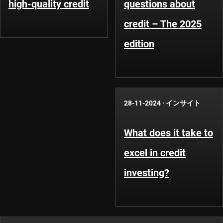
high-quality credit
questions about
credit – The 2025
edition
28-11-2024
·
インサイト
What does it take to
excel in credit
investing?