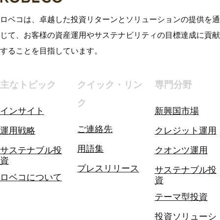
ロベコは、卓越した投資リターンとソリューションの提供を通
じて、お客様の資産運用やサステナビリティの目標達成に貢献
することを目指しています。
主なトピック
クイック・リン
専門分野
ク
インサイト
新興国市場
ご連絡先
運用戦略
クレジット運用
用語集
サステナブル投
クオンツ運用
資
プレスリリース
サステナブル投
ロベコについて
資
テーマ型投資
投資ソリューシ