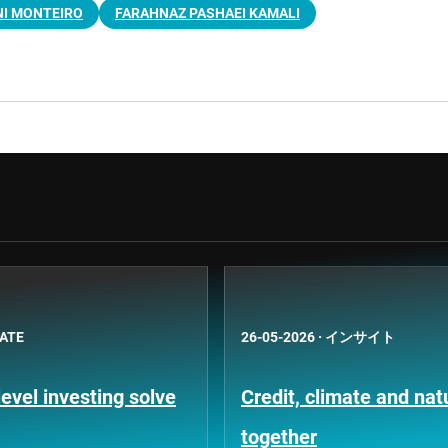
NI MONTEIRO
FARAHNAZ PASHAEI KAMALI
BATE
26-05-2026
·
インサイト
evel investing solve
Credit, climate and na
together