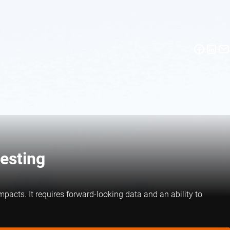
testing
mpacts. It requires forward-looking data and an ability to