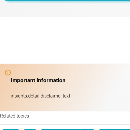
Important information
insights.detail.disclaimer.text
Related topics