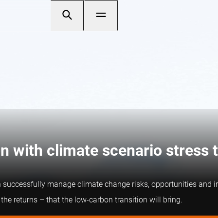
on with climate scenario stress 
can successfully manage climate change risks, opportunities and i
 the returns – that the low-carbon transition will bring.