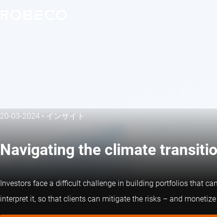
20-03-2024
•
インサイト
Navigating the climate transiti
Investors face a difficult challenge in building portfolios that 
interpret it, so that clients can mitigate the risks – and monetize