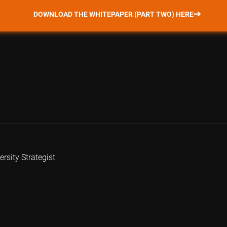
DOWNLOAD THE WHITEPAPER (PART TWO) HERE
rsity Strategist