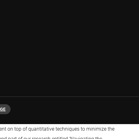
NGE
nt on top of quantitative techniques to minimize the
d part of our research entitled ‘Navigating the