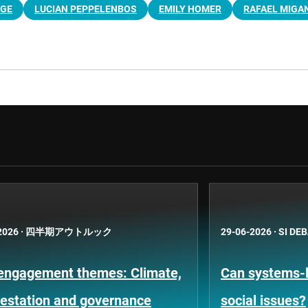
NGE
LUCIAN PEPPELENBOS
EMILY HOMER
RAFAEL MIGA
2026
·
四半期アウトルック
29-06-2026
·
SI DE
engagement themes: Climate,
Can systems-l
restation and governance
social issues?