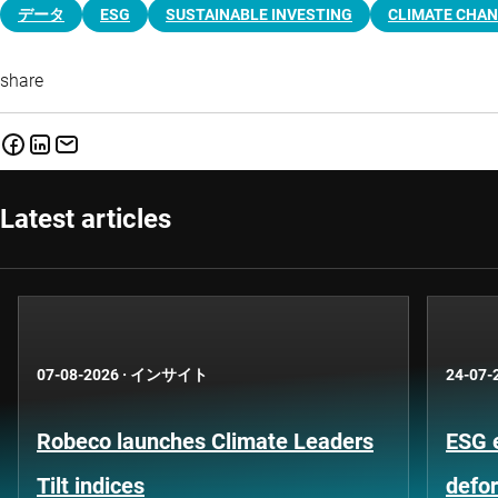
データ
ESG
SUSTAINABLE INVESTING
CLIMATE CHA
share
Latest articles
07-08-2026
·
インサイト
24-07-
Robeco launches Climate Leaders
ESG 
Tilt indices
defo