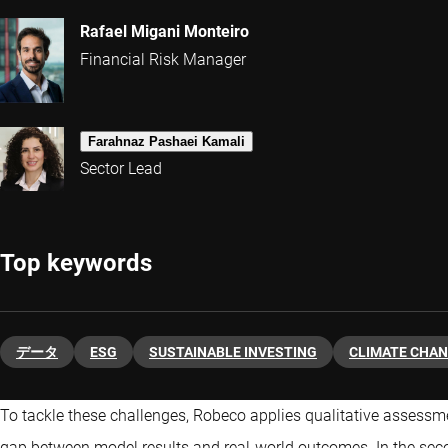
Rafael Migani Monteiro
Financial Risk Manager
Farahnaz Pashaei Kamali
Sector Lead
Top keywords
データ
ESG
SUSTAINABLE INVESTING
CLIMATE CHA
To tackle these challenges, Robeco applies qualitative assessme
gap between model results and real-world outcomes. In the secon