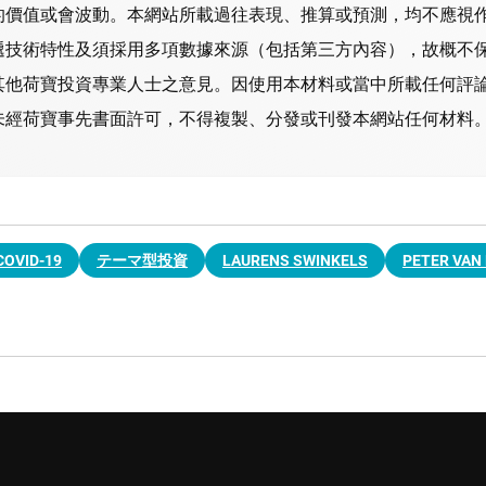
的價值或會波動。本網站所載過往表現、推算或預測，均不應視
遞技術特性及須採用多項數據來源（包括第三方內容），故概不
其他荷寶投資專業人士之意見。因使用本材料或當中所載任何評
經荷寶事先書面許可，不得複製、分發或刊發本網站任何材料。
COVID-19
テーマ型投資
LAURENS SWINKELS
PETER VAN