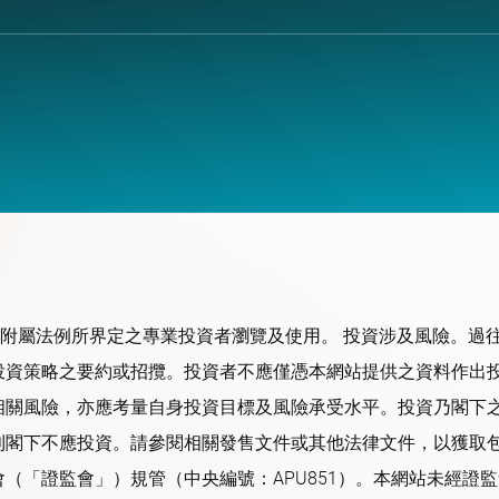
其附屬法例所界定之專業投資者瀏覽及使用。 投資涉及風險。過
投資策略之要約或招攬。投資者不應僅憑本網站提供之資料作出
相關風險，亦應考量自身投資目標及風險承受水平。投資乃閣下
則閣下不應投資。請參閱相關發售文件或其他法律文件，以獲取包
（「證監會」）規管（中央編號：APU851）。本網站未經證