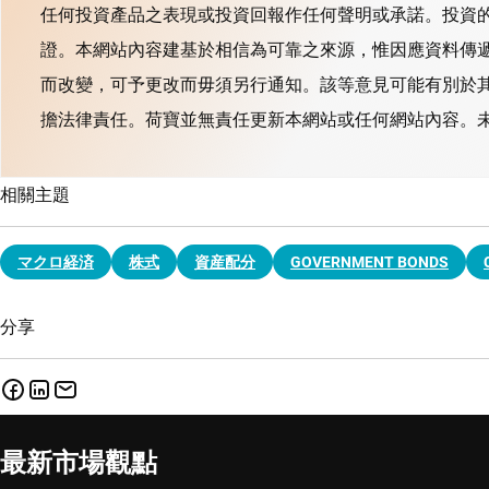
任何投資產品之表現或投資回報作任何聲明或承諾。投資
證。本網站內容建基於相信為可靠之來源，惟因應資料傳
而改變，可予更改而毋須另行通知。該等意見可能有別於
擔法律責任。荷寶並無責任更新本網站或任何網站內容。未
相關主題
マクロ経済
株式
資産配分
GOVERNMENT BONDS
分享
最新市場觀點