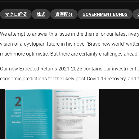
マクロ経済
株式
資産配分
GOVERNMENT BONDS
We attempt to answer this issue in the theme for our latest five 
vision of a dystopian future in his novel ‘Brave new world’ writt
much more optimistic. But there are certainly challenges ahead
Our new Expected Returns 2021-2025 contains our investment out
economic predictions for the likely post-Covid-19 recovery, and f