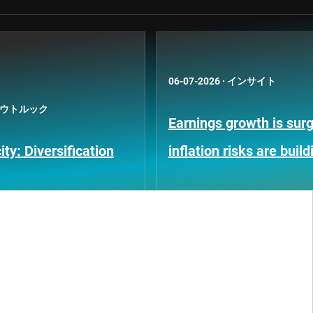
06-07-2026
·
インサイト
ウトルック
Earnings growth is surg
ty: Diversification
inflation risks are build