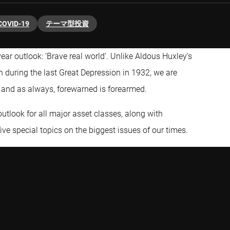
COVID-19
テーマ型投資
year outlook: ‘Brave real world’. Unlike Aldous Huxley’s
en during the last Great Depression in 1932, we are
, and as always, forewarned is forearmed.
look for all major asset classes, along with
ive special topics on the biggest issues of our times.