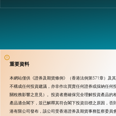
重要資料
本網站僅供《證券及期貨條例》（香港法例第571章）及
不構成任何投資建議，亦非作出買賣任何證券或採納任何
關稅務影響之意見）。投資者應確保完全理解投資產品的
產品適合閣下，並已解釋其符合閣下投資目標之原因，否
港有限公司發布，該公司受香港證券及期貨事務監察委員會