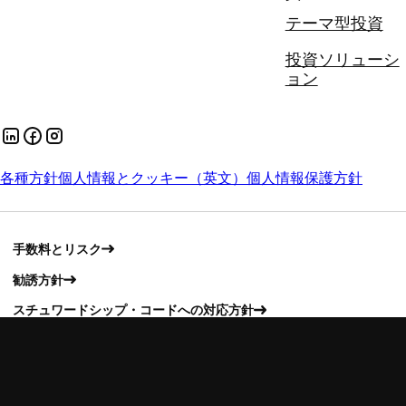
テーマ型投資
投資ソリューシ
ョン
各種方針
個人情報とクッキー（英文）
個人情報保護方針
手数料とリスク
勧誘方針
スチュワードシップ・コードへの対応方針
証券取引等監視委員会 (情報受付)
苦情処理措置について
お客様本位の業務運営に関する方針