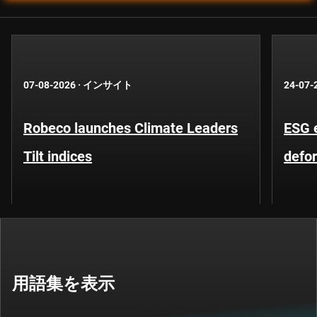
07-08-2026
·
インサイト
24-07-
Robeco launches Climate Leaders
ESG 
Tilt indices
defo
用語集を表示