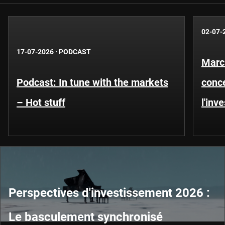
02-07-
17-07-2026
·
PODCAST
Marc
Podcast: In tune with the markets
conce
– Hot stuff
l'inv
Perspectives d'investissement 2026 :
Le basculement synchronisé