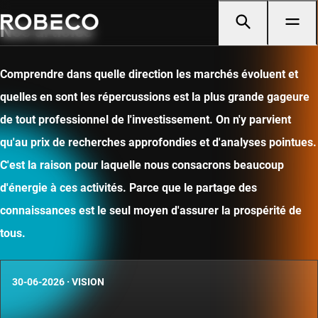
Nos articles
Comprendre dans quelle direction les marchés évoluent et
quelles en sont les répercussions est la plus grande gageure
de tout professionnel de l'investissement. On n'y parvient
qu'au prix de recherches approfondies et d'analyses pointues.
C'est la raison pour laquelle nous consacrons beaucoup
d'énergie à ces activités. Parce que le partage des
connaissances est le seul moyen d'assurer la prospérité de
tous.
30-06-2026
·
VISION