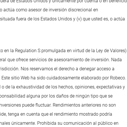
e fuera de Estados Unidos y únicamente por cuenta o en beneficio
, o actúa como asesor de inversión discrecional en
situada fuera de los Estados Unidos y (v) que usted es, o actúa
to en la Regulation S promulgada en virtud de la Ley de Valores)
ral que ofrece servicios de asesoramiento de inversión. Nada
urisdicción. Nos reservamos el derecho a denegar acceso a
dos. Este sitio Web ha sido cuidadosamente elaborado por Robeco.
 o de la exhaustividad de los hechos, opiniones, expectativas y
ponsabilidad alguna por los daños de ningún tipo que se
 inversiones puede fluctuar. Rendimientos anteriores no son
reside, tenga en cuenta que el rendimiento mostrado podría
sionales únicamente. Prohibida su comunicación al público en