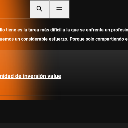
 tiene es la tarea más difícil a la que se enfrenta un profesi
ediquemos un considerable esfuerzo. Porque solo compartiendo
nidad de inversión value