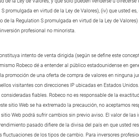
tud de la Ley de Valores, y que solo pueden venderse u ofrecers
S promulgada en virtud de la Ley de Valores), (iv) que usted es
 de la Regulation S promulgada en virtud de la Ley de Valores) 
inversión profesional no minorista.
onstituya intento de venta dirigida (según se define este concep
 mismo Robeco dé a entender al público estadounidense en gene
o la promoción de una oferta de compra de valores en ninguna j
, aquellos visitantes con direcciones IP ubicadas en Estados Uni
 consideradas fiables. Robeco no es responsable de la exactitud
este sitio Web se ha extremado la precaución, no aceptamos res
sitio Web podrá sufrir cambios sin previo aviso. El valor de las
l rendimiento pasado difiere de la divisa del país en que usted 
las fluctuaciones de los tipos de cambio. Para inversores profe