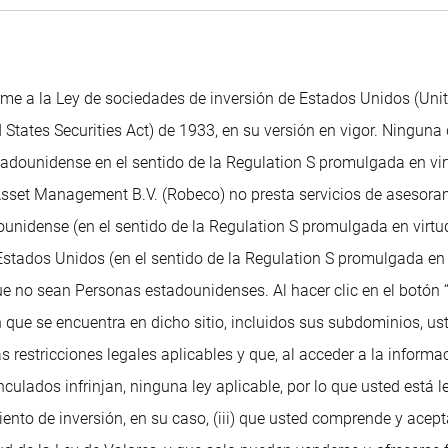
me a la Ley de sociedades de inversión de Estados Unidos (Uni
 States Securities Act) de 1933, en su versión en vigor. Ninguna 
dounidense en el sentido de la Regulation S promulgada en virtu
 Asset Management B.V. (Robeco) no presta servicios de asesoram
unidense (en el sentido de la Regulation S promulgada en virtud
tados Unidos (en el sentido de la Regulation S promulgada en v
ue no sean Personas estadounidenses. Al hacer clic en el botón 
 que se encuentra en dicho sitio, incluidos sus subdominios, ust
as restricciones legales aplicables y que, al acceder a la informa
ulados infrinjan, ninguna ley aplicable, por lo que usted está 
ento de inversión, en su caso, (iii) que usted comprende y acep