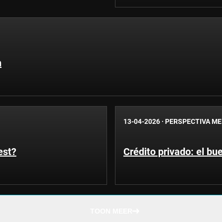
n
13-04-2026
·
PERSPECTIVA M
est?
Crédito privado: el bue
TOON MEER