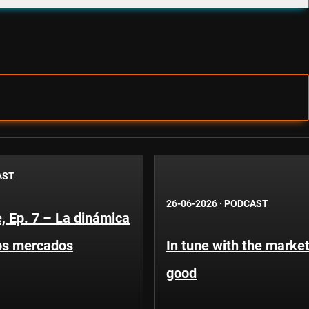
AST
26-06-2026
·
PODCAST
, Ep. 7 – La dinámica
os mercados
In tune with the market
good