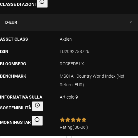
CLASSE DI AZIONI
Classe di azioni
D-EUR
ASSET CLASS
Aktien
ISIN
LU2092758726
BLOOMBERG
ROCEEDE LX
BENCHMARK
MSCI All Country World Index (Net
Return, EUR)
INFORMATIVA SULLA
Articolo 9
SOSTENIBILITÀ
Informativa sulla sostenibilità
MORNINGSTAR
Morningstar
Rating
(
30-06
)