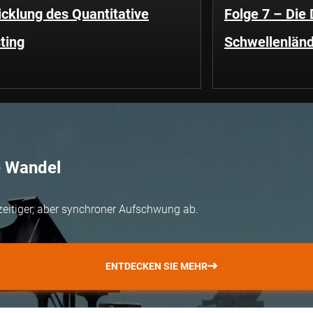
cklung des Quantitative
Folge 7 – Die
ting
Schwellenländ
e Wandel
zeitiger, aber synchroner Aufschwung ab.
ENTDECKEN SIE MEHR