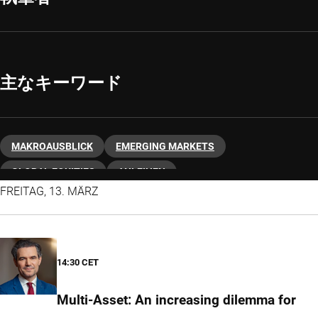
主なキーワード
MAKROAUSBLICK
EMERGING MARKETS
GLOBAL EQUITIES
ANLEIHEN
FREITAG, 13. MÄRZ
14:30 CET
Multi-Asset: An increasing dilemma for