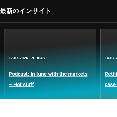
最新のインサイト
17-07-2026
·
PODCAST
14-07-
Podcast: In tune with the markets
Rethi
– Hot stuff
case 