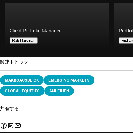
Client Portfolio Manager
Portfo
Rob Huisman
Richar
関連トピック
MAKROAUSBLICK
EMERGING MARKETS
GLOBAL EQUITIES
ANLEIHEN
共有する