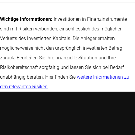
ISIN:
Equities FH
Documenti
BP US
LU0832430747
Documenti
DH USD
Pacific
LU2292538597
CHF
Large Cap
ISIN:
Wichtige Informationen:
Investitionen in Finanzinstrumente
Equities Z
ISIN:
Equities
Documenti
LU1260070781
sind mit Risiken verbunden, einschliesslich des möglichen
Documenti
EUR
BP US
LU1278322422
FH EUR
Verlusts des investierten Kapitals. Die Anleger erhalten
ISIN:
Premium
ISIN:
möglicherweise nicht den ursprünglich investierten Betrag
LU0834378712
Equities F
BP Global
LU0940004327
zurück. Beurteilen Sie Ihre finanzielle Situation und Ihre
Documenti
BP US Select
USD
Premium
Risikobereitschaft sorgfältig und lassen Sie sich bei Bedarf
Opportunities
ISIN:
Equities E
unabhängig beraten. Hier finden Sie
weitere Informationen zu
Equities FH
Documenti
BP US
LU0792910720
Documenti
USD
den relevanten Risiken
.
EUR
Large Cap
ISIN:
ISIN:
Equities G
LU1058974137
Documenti
BP US
LU0971565063
GBP
Premium
ISIN:
Equities
BP Global
LU2457462534