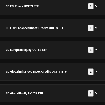
3D EM Equity UCITS ETF
1
3D EUR Enhanced Index Credits UCITS ETF
1
3D EM
Equity
UCITS
3D European Equity UCITS ETF
1
3D EUR
ETF USD
Documenti
Enhanced
Acc
Index
ISIN:
3D Global Enhanced Index Credits UCITS ETF
1
3D
Credits
IE0002Z12PN9
Documenti
European
UCITS ETF
Equity
EUR Acc
3D Global Equity UCITS ETF
1
3D Global
UCITS ETF
Documenti
ISIN:
Enhanced