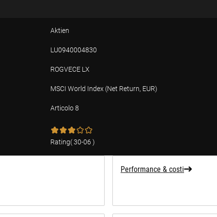
Aktien
LU0940004830
ROGVECE LX
MSCI World Index (Net Return, EUR)
Articolo 8
Rating
(
30-06
)
Performance & costi