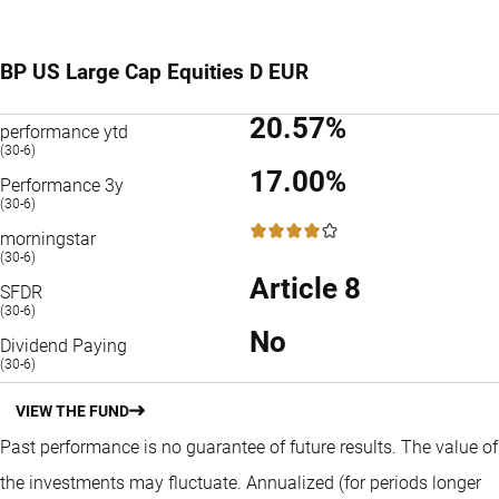
BP US Large Cap Equities D EUR
20.57%
performance ytd
(30-6)
17.00%
Performance 3y
(30-6)
4 / 5
morningstar
(30-6)
Article 8
SFDR
(30-6)
No
Dividend Paying
(30-6)
VIEW THE FUND
Past performance is no guarantee of future results. The value of
the investments may fluctuate.
Annualized (for periods longer