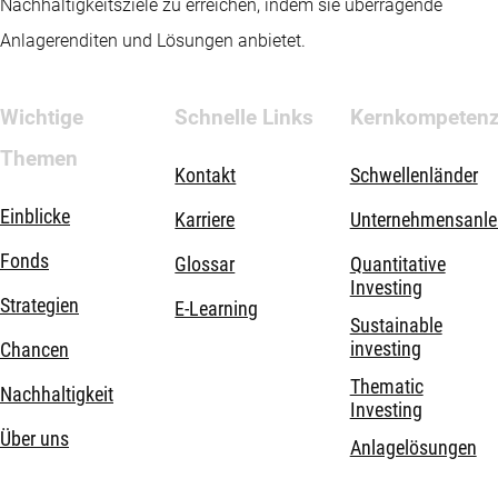
Nachhaltigkeitsziele zu erreichen, indem sie überragende
Anlagerenditen und Lösungen anbietet.
Wichtige
Schnelle Links
Kernkompeten
Themen
Kontakt
Schwellenländer
Einblicke
Karriere
Unternehmensanle
Fonds
Glossar
Quantitative
Investing
Strategien
E-Learning
Sustainable
investing
Chancen
Thematic
Nachhaltigkeit
Investing
Über uns
Anlagelösungen