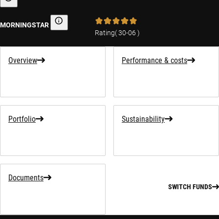
Sustainability-related information
MORNINGSTAR
Morningstar
Rating
(
30-06
)
Overview
Performance & costs
Portfolio
Sustainability
Documents
SWITCH FUNDS