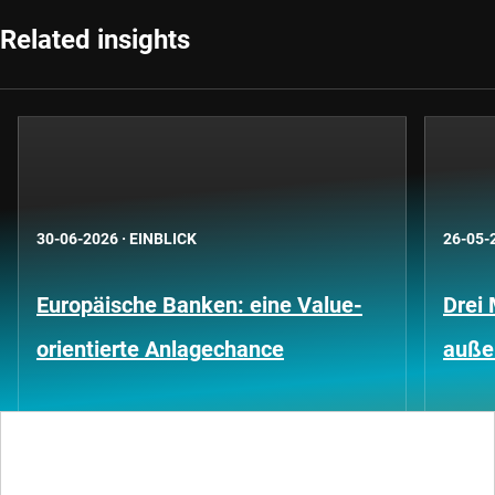
Related insights
30-06-2026
·
EINBLICK
26-05-
Europäische Banken: eine Value-
Drei 
orientierte Anlagechance
außer