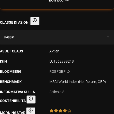
KONTAKT
CLASSE DI AZIONI
Classe di azioni
F-GBP
ASSET CLASS
Aktien
ISIN
LU1362999218
BLOOMBERG
ROGFGBP LX
BENCHMARK
MSCI World Index (Net Return, GBP)
INFORMATIVA SULLA
Articolo 8
SOSTENIBILITÀ
Informativa sulla sostenibilità
MORNINGSTAR
Morningstar