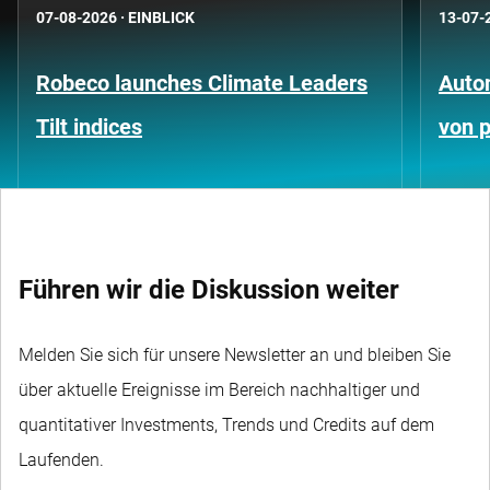
07-08-2026
·
EINBLICK
13-07-
Robeco launches Climate Leaders
Auto
Tilt indices
von p
Führen wir die Diskussion weiter
Melden Sie sich für unsere Newsletter an und bleiben Sie
über aktuelle Ereignisse im Bereich nachhaltiger und
quantitativer Investments, Trends und Credits auf dem
Laufenden.