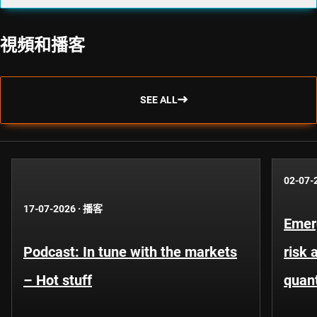
視頻和播客
SEE ALL
02-07-
17-07-2026
·
播客
Emer
Podcast: In tune with the markets
risk 
– Hot stuff
quant