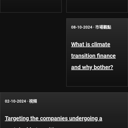
08-10-2024
·
市場觀點
What is climate
transition finance
and why bother?
02-10-2024
·
視頻
Targeting the companies undergoing a