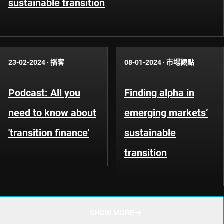
sustainable transition
23-02-2024
·
播客
08-01-2024
·
市場觀點
Podcast: All you
Finding alpha in
need to know about
emerging markets’
'transition finance'
sustainable
transition
SHOW MORE